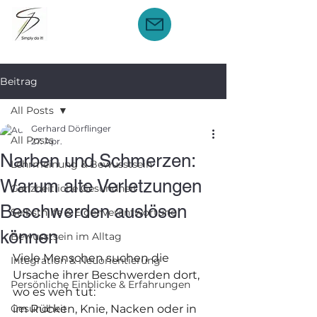
Beitrag
All Posts
Gerhard Dörflinger
All Posts
27. Apr.
Narben und Schmerzen:
Lehrmeinung & Bewusstsein
Warum alte Verletzungen
Ganzheitliche Gesundheit
Beschwerden auslösen
Selbsthilfe & Eigenverantwortung
können
Bewusstsein im Alltag
Viele Menschen suchen die 
Integration & Neuorientierung
Ursache ihrer Beschwerden dort, 
Persönliche Einblicke & Erfahrungen
wo es weh tut:
Gesundheit
im Rücken, Knie, Nacken oder in 