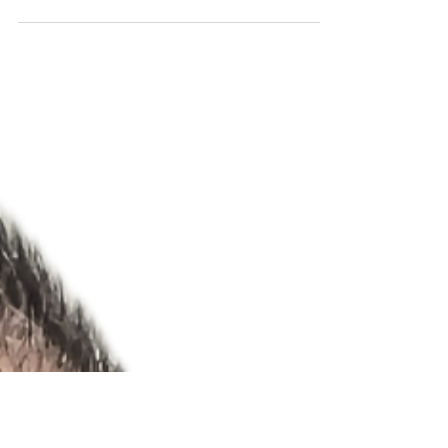
gezielte Massage, Reflexzonenarbeit,
Akupressur und energetische Hilfsmittel zu
einer ganzheitlichen Selbstbehandlung. Sie
unterstützt dabei, Blockaden zu lösen, den
Energiefluss zu harmonisieren und die
Selbstheilungskräfte des Körpers zu
aktivieren.