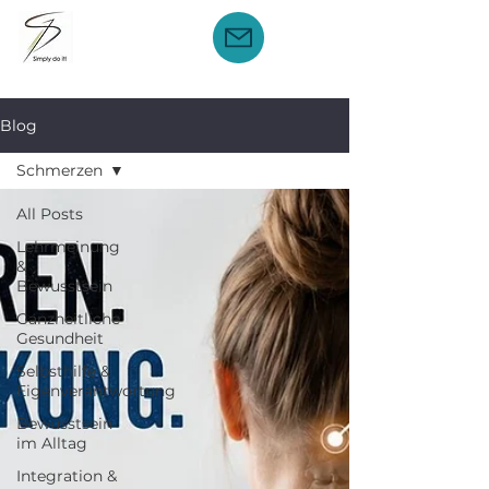
Blog
Schmerzen
All Posts
Lehrmeinung
&
Bewusstsein
Ganzheitliche
Gesundheit
Selbsthilfe &
Eigenverantwortung
Bewusstsein
im Alltag
Integration &