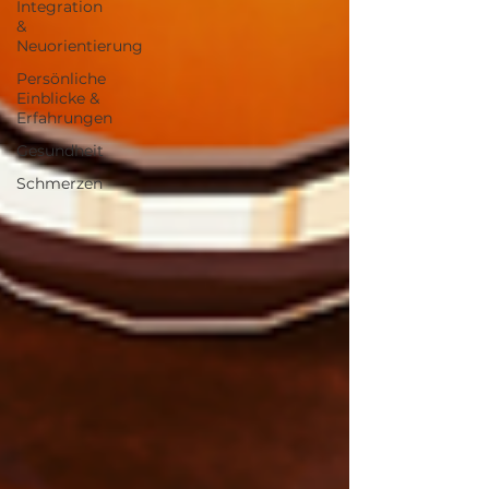
Integration
&
Neuorientierung
Persönliche
Einblicke &
Erfahrungen
Gesundheit
Schmerzen