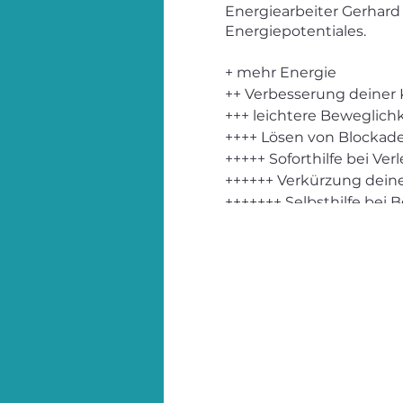
Energiearbeiter Gerhard 
Energiepotentiales.
+ mehr Energie
++ Verbesserung deiner 
+++ leichtere Beweglich
++++ Lösen von Blockad
+++++ Soforthilfe bei Ve
++++++ Verkürzung dein
+++++++ Selbsthilfe bei
Bekannte und neue Anw
Offene Fragen finden p