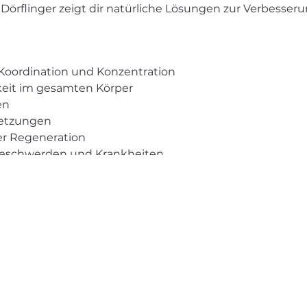
Dörflinger zeigt dir natürliche Lösungen zur Verbesser
Koordination und Konzentration
keit im gesamten Körper
en
rletzungen
er Regeneration
 Beschwerden und Krankheiten
endungen von Hilfsmittel, Werkzeugen und Methoden
assende Antworten und Lösungen.