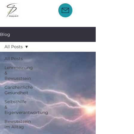
Blog
All Posts
All Posts
Lehrmeinung
&
Bewusstsein
Ganzheitliche
Gesundheit
Selbsthilfe
&
Eigenverantwortung
Bewusstsein
im Alltag