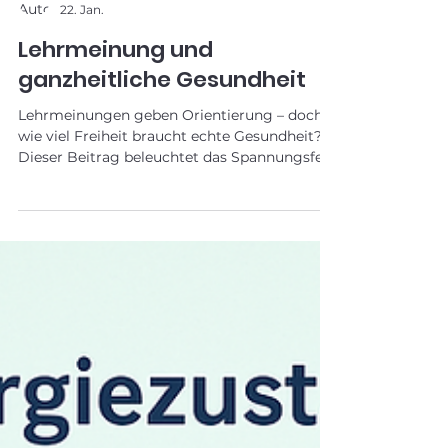
Gerhard Dörflinger
22. Jan.
Lehrmeinung und
ganzheitliche Gesundheit
Lehrmeinungen geben Orientierung – doch
wie viel Freiheit braucht echte Gesundheit?
Dieser Beitrag beleuchtet das Spannungsfeld
zwischen klassischer Lehrmeinung und
ganzheitlicher Selbstwahrnehmung. Eine
Einladung, Gewohntes zu hinterfragen,
eigene Erfahrungen ernst zu nehmen und
Gesundheit neu zu denken – jenseits von
starren Konzepten.