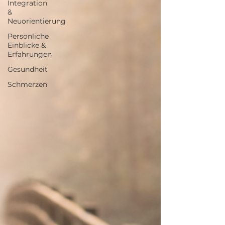
Integration
&
Neuorientierung
Persönliche
Einblicke &
Erfahrungen
Gesundheit
Schmerzen